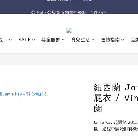
◇ Sale ◇兒童服飾單件88折，2件75折
◇ Sale ◇兒童服飾單件88折，2件75折
全館消費滿 $2500 免運
◇ Sale ◇兒童服飾單件88折，2件75折
包〕
SALE
嬰童服飾
育兒生活
送禮指南
品
紐西蘭 Jam
屁衣 / Vi
蘭
Jamie Kay 起源於
毯，過程中開始對有機