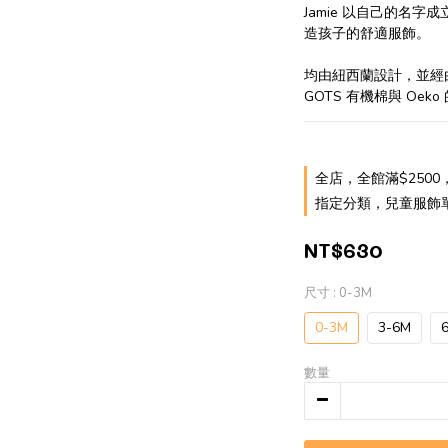
Jamie 以自己的名
造孩子的舒適服飾。
均由紐西蘭設計，並經
GOTS 有機棉與 Oek
全店，全館滿$250
指定分類，兒童服飾單
NT$630
尺寸
: 0-3M
0-3M
3-6M
數量