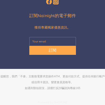
訂閱Naïnight的電子郵件
獲得專屬獨家優惠資訊。
訂閱
提醒您，我們「不會」主動致電要求您操作ATM、更改付款方式、提供任何銀行帳戶
或信用卡資訊、變更會員資格等。
如遇到類似狀況，請撥打反詐騙諮詢專線165
Powered by SHOPLINE