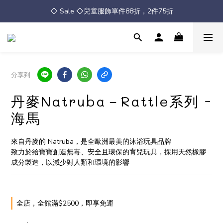
◇ Sale ◇兒童服飾單件88折，2件75折
◇ Sale ◇兒童服飾單件88折，2件75折
全館消費滿 $2500 免運
◇ Sale ◇兒童服飾單件88折，2件75折
分享到
丹麥Natruba－Rattle系列 -
海馬
來自丹麥的 Natruba，是全歐洲最美的沐浴玩具品牌
致力於給寶寶創造無毒、安全且環保的育兒玩具，採用天然橡膠
成分製造，以減少對人類和環境的影響
全店，全館滿$2500，即享免運