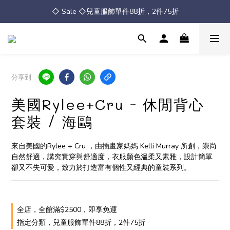
◇ Sale ◇兒童服飾單件88折，2件75折
◇ Sale ◇兒童服飾單件88折，2件75折
全館消費滿 $2500 免運
◇ Sale ◇兒童服飾單件88折，2件75折
分享到
美國Rylee+Cru - 休閒背心
套裝 / 海鷗
來自美國的Rylee + Cru ，由插畫家媽媽 Kelli Murray 所創，崇尚
自然舒適，講究實穿與舒適度，衣服顏色溫柔又素雅，設計簡單
卻又不失可愛，致力於打造富有個性又經典的童裝系列。
全店，全館滿$2500，即享免運
指定分類，兒童服飾單件88折，2件75折