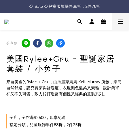
◇ Sale ◇兒童服飾單件88折，2件75折
◇ Sale ◇兒童服飾單件88折，2件75折
全館消費滿 $2500 免運
◇ Sale ◇兒童服飾單件88折，2件75折
分享到
美國Rylee+Cru - 聖誕家居
套裝 / 小兔子
來自美國的Rylee + Cru ，由插畫家媽媽 Kelli Murray 所創，崇尚
自然舒適，講究實穿與舒適度，衣服顏色溫柔又素雅，設計簡單
卻又不失可愛，致力於打造富有個性又經典的童裝系列。
全店，全館滿$2500，即享免運
指定分類，兒童服飾單件88折，2件75折