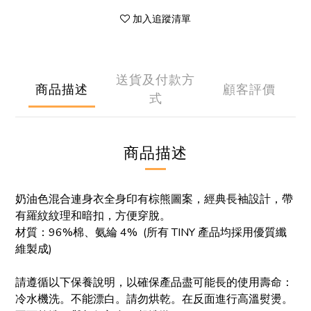
加入追蹤清單
送貨及付款方
商品描述
顧客評價
式
商品描述
奶油色混合連身衣全身印有棕熊圖案，經典長袖設計，帶
有羅紋紋理和暗扣，方便穿脫。
材質
：96%棉、
氨綸 4% (
所有 TINY 產品均採用優質纖
維製成)
請遵循以下保養說明，以確保產品盡可能長的使用壽命：
冷水機洗。不能漂白。請勿烘乾。在反面進行高溫熨燙。